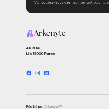
Contactez-nous dès maintenant pour disc
Arkenyte
ADRESSE
Lille 59000 France
Réalisé par
Arkenyte™