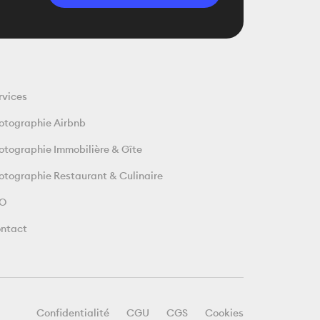
rvices
otographie Airbnb
otographie Immobilière & Gîte
otographie Restaurant & Culinaire
EO
ntact
Confidentialité
CGU
CGS
Cookies